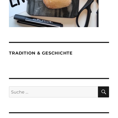
TRADITION & GESCHICHTE
SU
Suche
nach: