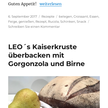
„Ein Croissant herzhaft belegt mit
Guten Appetit!
weiterlesen
Veröffentlicht
Kategorien
Schlagwörter
6. September 2017
Rezepte
belegen
,
Croissant
,
Essen
,
am
Feige
,
genießen
,
Rezept
,
Rucola
,
Schinken
,
Snack
zu
Schreiben Sie einen Kommentar
Ein
Croissant
herzhaft
LEO´s Kaiserkruste
belegt
mit
überbacken mit
Schinken
Gorgonzola und Birne
und
Feigen