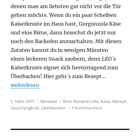
denen man am liebsten gar nicht vor die Tür
gehen möchte. Wenn du ein paar Scheiben
Kaiserkruste im Haus hast, Gorgonzola Käse
und eine Birne, dann brauchst du jetzt nur
noch den Backofen anzuschalten. Mit diesen
Zutaten kannst du in wenigen Minuten
einen leckeren Snack zaubern, denn LEO´s
Kaiserkruste eignet sich hervorragend zum
Überbacken! Hier geht´s zum Rezept…
„LEO´s Kaiserkruste überbacken mit Gorgonzola un
weiterlesen
Veröffentlicht
Kategorien
Schlagwörter
2. März 2017
Rezepte
Brot
,
Kaiserkruste
,
Käse
,
Rezept
,
am
zu
Sauerteigbrot
,
überbacken
3 Kommentare
LEO
´s
Kaiserkruste
überbacken