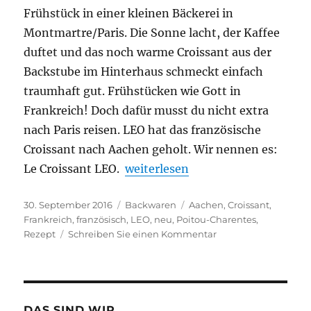
Frühstück in einer kleinen Bäckerei in
Montmartre/Paris. Die Sonne lacht, der Kaffee
duftet und das noch warme Croissant aus der
Backstube im Hinterhaus schmeckt einfach
traumhaft gut. Frühstücken wie Gott in
Frankreich! Doch dafür musst du nicht extra
nach Paris reisen. LEO hat das französische
Croissant nach Aachen geholt. Wir nennen es:
„Le Croissant LEO – nach origina
Le Croissant LEO.
weiterlesen
Veröffentlicht
Kategorien
Schlagwörter
30. September 2016
Backwaren
Aachen
,
Croissant
,
am
Frankreich
,
französisch
,
LEO
,
neu
,
Poitou-Charentes
,
zu
Rezept
Schreiben Sie einen Kommentar
Le
Croissant
LEO
–
nach
DAS SIND WIR