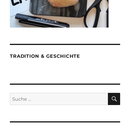
TRADITION & GESCHICHTE
SU
Suche
nach: