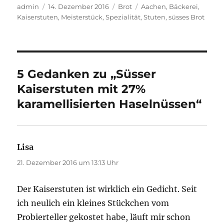
Autor
Veröffentlicht
Kategorien
Schlagwörter
admin
14. Dezember 2016
Brot
Aachen
,
Bäckerei
,
am
Kaiserstuten
,
Meisterstück
,
Spezialität
,
Stuten
,
süsses Brot
5 Gedanken zu „Süsser
Kaiserstuten mit 27%
karamellisierten Haselnüssen“
Lisa
sagt:
21. Dezember 2016 um 13:13 Uhr
Der Kaiserstuten ist wirklich ein Gedicht. Seit
ich neulich ein kleines Stückchen vom
Probierteller gekostet habe, läuft mir schon