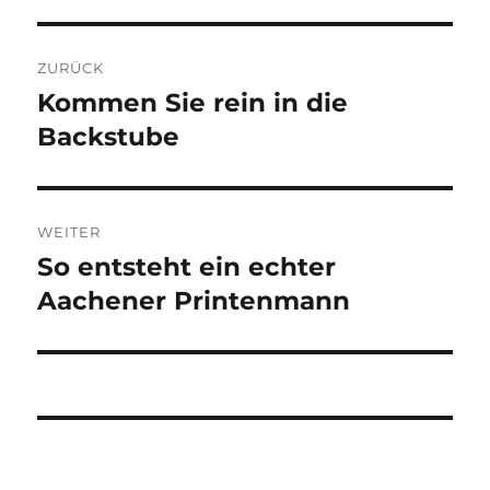
Beitragsnavigation
ZURÜCK
Kommen Sie rein in die
Vorheriger
Beitrag:
Backstube
WEITER
So entsteht ein echter
Nächster
Beitrag:
Aachener Printenmann