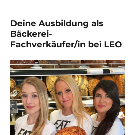
Leonie
und
ihre
Deine Ausbildung als
Ausbildung
zur
Bäckerei-
Konditorin
Fachverkäufer/in bei LEO
bei
LEO