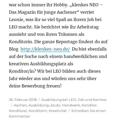
war schon immer ihr Hobby. „klenkes NEO –
Das Magazin für junge Aachener“ verriet
Leonie, was ihr so viel Spaß an ihrem Job bei
LEO macht. Sie berichtet wie ihr Arbeitstag
aussieht und von ihren Träumen als
Konditorin. Die ganze Reportage findest du auf
Blog
http://klenkes-neo.de/
Du bist ebenfalls
auf der Suche nach einem handwerklichen und
kreativen Ausbildungsplatz als
Konditor/in? Wir bei LEO bilden auch dieses
Jahr wieder aus und würden uns sehr über
deine Bewerbung freuen!
Veröffentlicht
Kategorien
26. Februar 2018
Ausbildung bei LEO
,
Job und Karriere
am
Schlagwörter
Aachen
,
Ausbildung
,
Azubi
,
Handwerk
,
Konditor
,
Konditorei
,
Konditorin
,
Kreativität
Schreiben Sie einen
zu
Kommentar