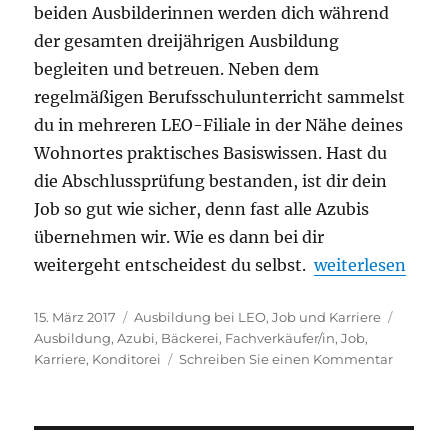
beiden Ausbilderinnen werden dich während
der gesamten dreijährigen Ausbildung
begleiten und betreuen. Neben dem
regelmäßigen Berufsschulunterricht sammelst
du in mehreren LEO-Filiale in der Nähe deines
Wohnortes praktisches Basiswissen. Hast du
die Abschlussprüfung bestanden, ist dir dein
Job so gut wie sicher, denn fast alle Azubis
übernehmen wir. Wie es dann bei dir
„Deine Ausbildun
weitergeht entscheidest du selbst.
weiterlesen
Veröffentlicht
Kategorien
Schlag
15. März 2017
Ausbildung bei LEO
,
Job und Karriere
am
Ausbildung
,
Azubi
,
Bäckerei
,
Fachverkäufer/in
,
Job
,
zu
Karriere
,
Konditorei
Schreiben Sie einen Kommentar
Deine
Ausbild
als
Bäckere