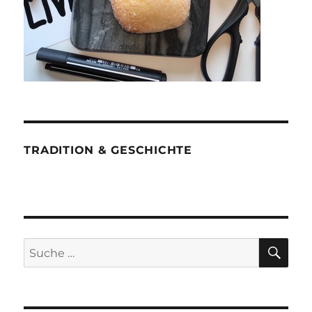
TRADITION & GESCHICHTE
SU
Suche
nach: